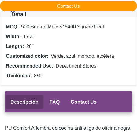
Contact Us
Detail
MOQ
500 Square Meters/ 5400 Square Feet
Width
17.3''
Length
28''
Customized color
Verde, azul, morado, etcétera
Recommended Use
Department Stores
Thickness
3/4''
Descripción
FAQ
Contact Us
PU Comfort Alfombra de cocina antifatiga de oficina negra