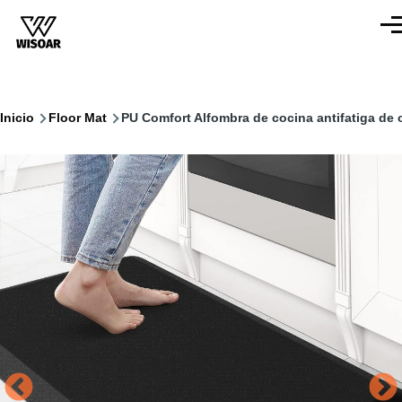
Pasar al contenido principal
Men
Ruta
Inicio
Floor Mat
PU Comfort Alfombra de cocina antifatiga de 
de
navegación