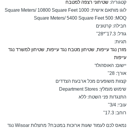
גוריה:
שטיחוני רצפה למטבח
גו מותאם אישית:
1000 Square Meters/ 10800 Square Feet
500 Square Meters/ 5400 Square Feet
MOQ
ילה:
קרטונים
דל:
17.3''*28''
יות:
רן נגד עייפות
,
שטיחון מטבח נגד עייפות
,
שטיחון למשרד נגד
יפות
שום:
האוסהולד
רך:
28''
וות משופעים מכל ארבעת הצדדים
מוש מומלץ:
Department Stores
נגדות פני השטח:
ללא
בי:
3/4''
חב:
17.3''
נמאס לכם לעמוד שעות ארוכות במטבח? מחצלות Wisoar נגד