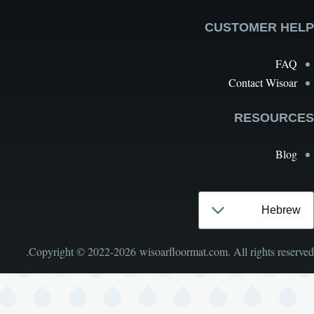
CUSTOMER H
FA
Contact Wisoa
RESOURC
Blo
Se
langu
Copyright © 2022-2026 wisoarfloormat.com. All rights reser