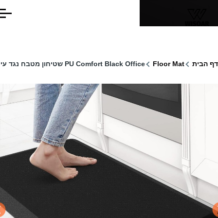
לוג לתוכן העיקרי
תפריט
יל
בית
Floor Mat
PU Comfort Black Office שטיחון מטבח נגד עייפות
וט