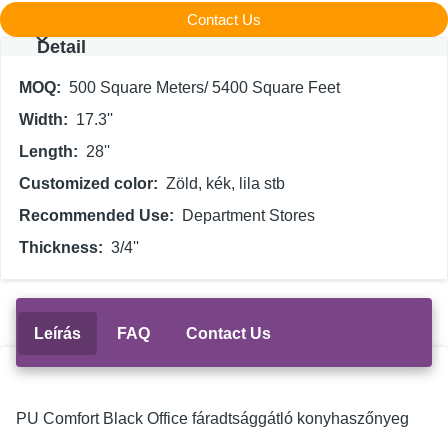
Contact Us
Detail
MOQ
500 Square Meters/ 5400 Square Feet
Width
17.3''
Length
28''
Customized color
Zöld, kék, lila stb
Recommended Use
Department Stores
Thickness
3/4''
Leírás
FAQ
Contact Us
PU Comfort Black Office fáradtsággátló konyhaszőnyeg