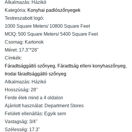
Alkalmazás:
Házikó
Kategória:
Konyhai padlószőnyegek
Testreszabott logó:
1000 Square Meters/ 10800 Square Feet
MOQ:
500 Square Meters/ 5400 Square Feet
Csomag:
Kartonok
Méret:
17.3''*28''
Címkék:
Fáradtsággátló szőnyeg
,
Fáradtság elleni konyhaszőnyeg
,
Irodai fáradtsággátló szőnyeg
Alkalmazás:
Házikó
Hosszúság:
28''
Ferde élek mind a 4 oldalon
Ajánlott használat:
Department Stores
Felületi ellenállás:
Egyik sem
Vastagság:
3/4''
Szélesség:
17.3''