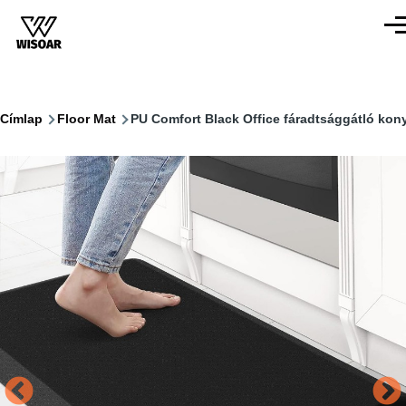
Ugrás a tartalomra
Men
Morzsa
Címlap
Floor Mat
PU Comfort Black Office fáradtsággátló ko