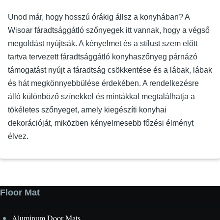
Unod már, hogy hosszú órákig állsz a konyhában? A
Wisoar fáradtsággátló szőnyegek itt vannak, hogy a végső
megoldást nyújtsák. A kényelmet és a stílust szem előtt
tartva tervezett fáradtsággátló konyhaszőnyeg párnázó
támogatást nyújt a fáradtság csökkentése és a lábak, lábak
és hát megkönnyebbülése érdekében. A rendelkezésre
álló különböző színekkel és mintákkal megtalálhatja a
tökéletes szőnyeget, amely kiegészíti konyhai
dekorációját, miközben kényelmesebb főzési élményt
élvez.
Floor Mat
Aluminum Door Mats