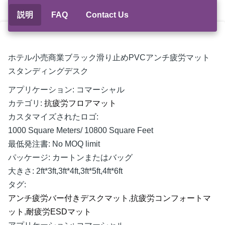
説明
FAQ
Contact Us
ホテル小売商業ブラック滑り止めPVCアンチ疲労マット
スタンディングデスク
アプリケーション:
コマーシャル
カテゴリ:
抗疲労フロアマット
カスタマイズされたロゴ:
1000 Square Meters/ 10800 Square Feet
最低発注書:
No MOQ limit
パッケージ:
カートンまたはバッグ
大きさ:
2ft*3ft,3ft*4ft,3ft*5ft,4ft*6ft
タグ:
アンチ疲労バー付きデスクマット
,
抗疲労コンフォートマ
ット
,
耐疲労ESDマット