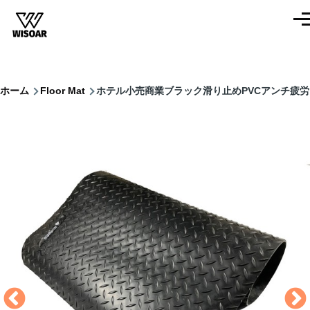
Skip to main content
Men
Breadcrumb
ホーム
Floor Mat
ホテル小売商業ブラック滑り止めPVCアンチ疲