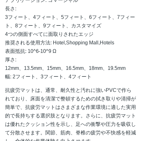
アプリケーション:
コマーシャル
長さ:
3フィート、4フィート、5フィート、6フィート、7フィー
ト、8フィート、9フィート、カスタマイズ
4つの側面すべてに面取りされたエッジ
推奨される使用方法:
Hotel,Shopping Mall,Hotels
表面抵抗:
10^6-10^9 Ω
厚さ:
12mm、13.5mm、15mm、16.5mm、18mm、19.5mm
幅:
2フィート、3フィート、4フィート
抗疲労マットは、通常、耐久性と汚れに強いPVCで作ら
れており、床面を清潔で整頓するための拭き取りや清掃が
簡単で、抗疲労マットはさまざまな作業環境に適した実用
的で長持ちする選択肢となります。さらに、抗疲労マット
は優れたクッション性を示し、足への衝撃や圧力を吸収し
て分散させます。関節、筋肉、脊椎の疲労や不快感を軽減