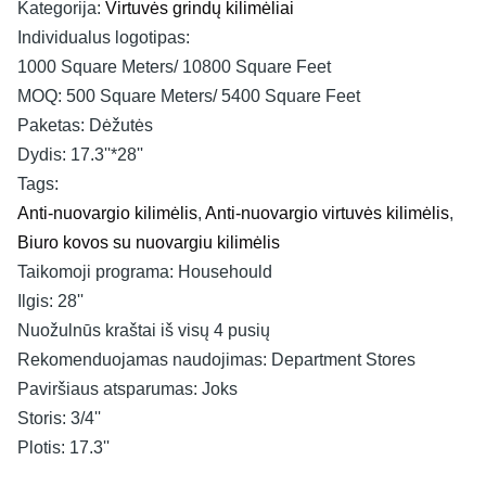
Kategorija:
Virtuvės grindų kilimėliai
Individualus logotipas:
1000 Square Meters/ 10800 Square Feet
MOQ:
500 Square Meters/ 5400 Square Feet
Paketas:
Dėžutės
Dydis:
17.3''*28''
Tags:
Anti-nuovargio kilimėlis
,
Anti-nuovargio virtuvės kilimėlis
,
Biuro kovos su nuovargiu kilimėlis
Taikomoji programa:
Househould
Ilgis:
28''
Nuožulnūs kraštai iš visų 4 pusių
Rekomenduojamas naudojimas:
Department Stores
Paviršiaus atsparumas:
Joks
Storis:
3/4''
Plotis:
17.3''