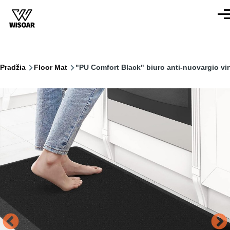
Pereiti į pagrindinį turinį
Men
Kelias
Pradžia
Floor Mat
"PU Comfort Black" biuro anti-nuovargio virt