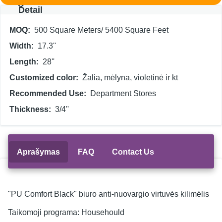
Detail
MOQ
500 Square Meters/ 5400 Square Feet
Width
17.3''
Length
28''
Customized color
Žalia, mėlyna, violetinė ir kt
Recommended Use
Department Stores
Thickness
3/4''
Aprašymas
FAQ
Contact Us
"PU Comfort Black" biuro anti-nuovargio virtuvės kilimėlis
Taikomoji programa:
Househould