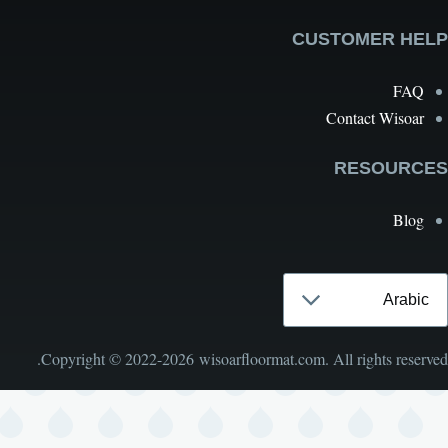
CUSTOMER H
FA
Contact Wisoa
RESOURC
Blo
Se
langu
Copyright © 2022-2026 wisoarfloormat.com. All rights reser