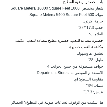
ب:
حصائر أرضية المطبخ
عار مخصص:
1000 Square Meters/ 10800 Square Feet
وك:
500 Square Meters/ 5400 Square Feet
زمة:
كرتون
جم:
17.3''*28''
علامات:
يرة مضادة للتعب
,
حصيرة مطبخ مضادة للتعب
,
مكتب
افحة التعب حصيرة
بيق:
هاوسهولد
ول:
28''
اف مشطوفة من جميع الجوانب 4
استخدام الموصى به:
Department Stores
اومة السطح:
اي
مك:
3/4''
رض:
17.3''
 سئمت من الوقوف لساعات طويلة في المطبخ؟ الحصائر